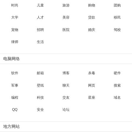
时尚
儿童
旅游
购物
团购
大学
人才
美容
贷款
移民
宠物
招聘
医院
婚庆
驾校
律师
生活
电脑网络
软件
邮箱
博客
杀毒
硬件
军事
壁纸
聊天
网页
搜索
编程
科技
交友
星座
域名
QQ
安全
论坛
地方网站