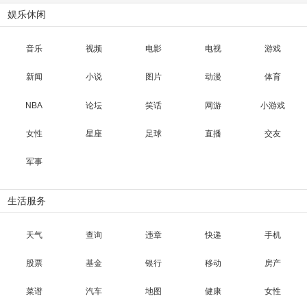
娱乐休闲
音乐
视频
电影
电视
游戏
新闻
小说
图片
动漫
体育
NBA
论坛
笑话
网游
小游戏
女性
星座
足球
直播
交友
军事
生活服务
天气
查询
违章
快递
手机
股票
基金
银行
移动
房产
菜谱
汽车
地图
健康
女性