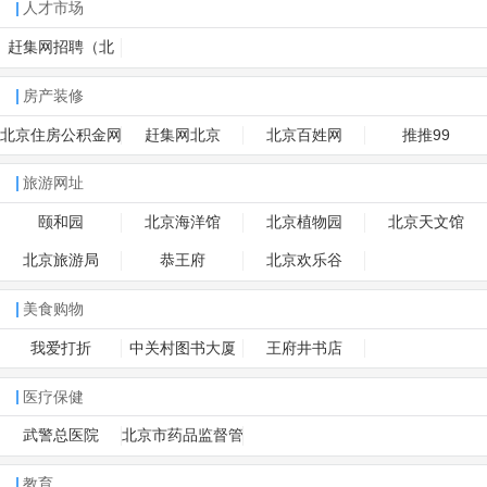
人才市场
赶集网招聘（北
京）
房产装修
北京住房公积金网
赶集网北京
北京百姓网
推推99
旅游网址
颐和园
北京海洋馆
北京植物园
北京天文馆
北京旅游局
恭王府
北京欢乐谷
美食购物
我爱打折
中关村图书大厦
王府井书店
医疗保健
武警总医院
北京市药品监督管
理局
教育