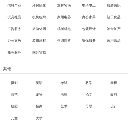
信息产业
环保绿化
农林牧渔
电子电工
服装纺织
玩具礼品
机构组织
家用电器
办公家具
轻工食品
广告服务
旅游休闲
机械机电
包装设计
冶金矿产
办公文教
装修建材
咨询调查
安保服务
家用纸品
商务服务
国际贸易
其他
摄影
英语
考试
教学
琴棋
曲艺
宠物
法律
论文
政府
校园
招商
艺术
母婴
设计
儿童
大学