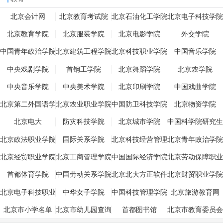
北京会计网
北京教育考试院
北京石油化工学院
北京电子科技学院
北京教育学院
北京服装学院
北京电影学院
外交学院
中国青年政治学院
北京建筑工程学院
北京科技职业学院
中国音乐学院
中央戏剧学院
首钢工学院
北京舞蹈学院
北京农学院
中央音乐学院
中央美术学院
北京印刷学院
中国戏曲学院
北京第二外国语学
北京农业职业学院
中国防卫科技学院
北京物资学院
院
北京电大
防灾科技学院
北京城市学院
中国科学院研究生
院
北京政法职业学院
国际关系学院
北京科技经营管理
北京青年政治学院
学院
北京经贸职业学院
北京工商管理学院
中国国际经济学院
北京劳动保障职业
学院
首都体育学院
中国劳动关系学院
北京北大方正软件
北京财贸职业学院
技术学院
北京电子科技职业
中华女子学院
中国科技管理学院
北京旅游教育网
学院
北京市小学名单
北京市幼儿园查询
首都图书馆
北京市教育委员会